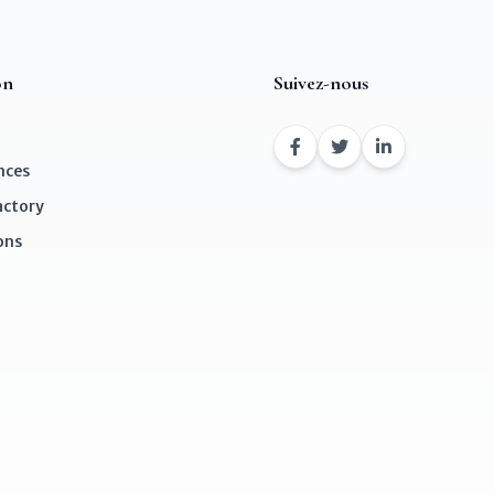
on
Suivez-nous
nces
actory
ons