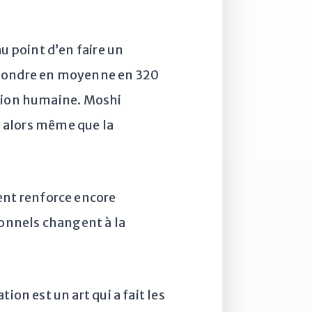
 point d’en faire un
répondre en moyenne en 320
ction humaine. Moshi
de alors même que la
nt renforce encore
onnels changent à la
on est un art qui a fait les