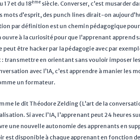
ème
u 17 et du 18
siècle. Converser, c’est musarder d
s mots d’esprit, des punch lines dirait-on aujourd’h
tion par définition est un chemin pédagogique pour
n ouvre à la curiosité pour que l’apprenant apprend 
 peut être hacker par la pédagogie avec par exempl
 transmettre en orientant sans vouloir imposer les
versation avec l’IA, c’est apprendre à manier les mo
 comme un formateur.
omme le dit Théodore Zelding (L’art de la conversati
lisation. Si avec l’IA, l’apprenant peut 24 heures s
uvre une nouvelle autonomie des apprenants en supp
voir est disponible à chaque apprenant en fonction de