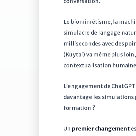
conversation.
Le biomimétisme, la machin
simulacre de langage natur
millisecondes avec des poi
(Kuytai) va même plus loin, 
contextualisation humaine n
L’engagement de ChatGPT à
davantage les simulations 
formation ?
Un
premier changement
es