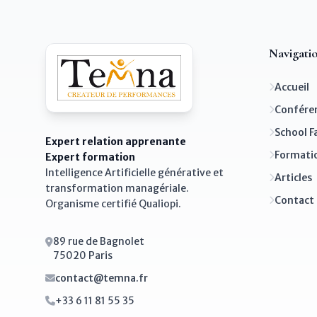
Navigati
Accueil
Confére
School F
Expert relation apprenante
Formati
Expert formation
Intelligence Artificielle générative et
Articles
transformation managériale.
Contact
Organisme certifié Qualiopi.
89 rue de Bagnolet
75020 Paris
contact@temna.fr
+33 6 11 81 55 35