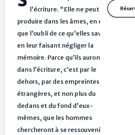
S
l’écriture. "Elle ne peut
Réser
produire dans les âmes, en effet,
que l’oubli de ce qu’elles savent
en leur faisant négliger la
mémoire. Parce qu’ils auront foi
dans l’écriture, c’est par le
dehors, par des empreintes
étrangères, et non plus du
dedans et du fond d’eux-
mêmes, que les hommes
chercheront à se ressouvenir. Tu