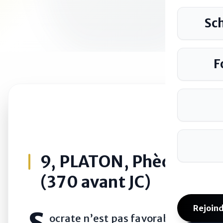
Sc
F
9, PLATON, Phèdre
(370 avant JC)
Rejoind
ocrate n’est pas favorable à